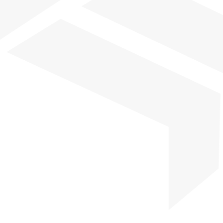
Une rénovation sur mesure pour un intérieur
unique Nous avons entièrement repensé cet
appartement à Lyon pour en faire un espace
harmonieux, durable et à votre image. Chaque
détail a été soigneusement étudié pour allier
esthétique raffinée et fonctionnalité optimale
:...