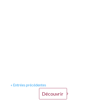
La pose de carrelage 90x90 cm : une technique
d’exception Chez DUCHER RÉNOVATION,
nous maîtrisons l’art de la pose de carrelage
grand format, notamment les formats XXL
comme le 90x90 cm. Cette technique, plus
exigeante qu’un carrelage standard, demande
une précision...
« Entrées précédentes
Découvrir